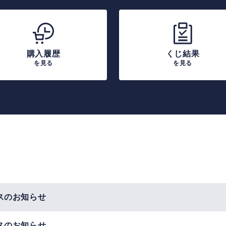
購入履歴
くじ結果
を見る
を見る
スのお知らせ
を実施いたします。
スのお知らせ