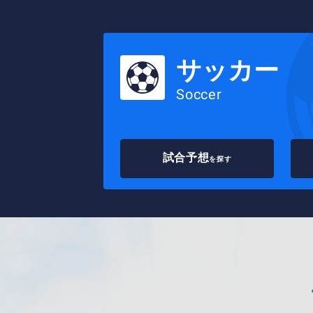
サッカー
Soccer
試合予想
を探す