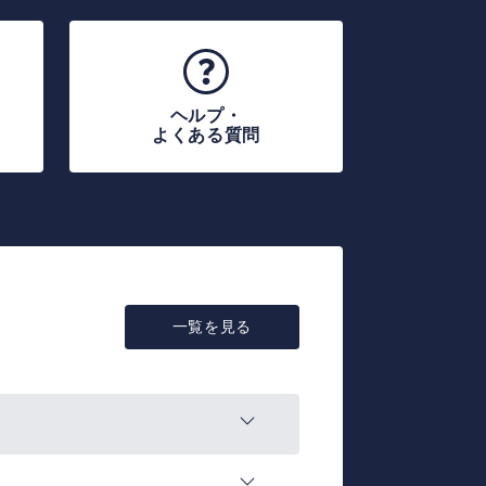
ヘルプ・
よくある質問
一覧を見る