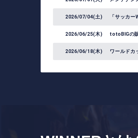
期間中は、くじ購入のご利用ができ
7月13日(月) 0:55～7:05の
7月17日（金） 4:40～5:05
2026/07/04(土)
「サッカーW
期間中は、会員登録、支払い方法追
7月19日（日） 3:40～3:55、5:05～
7月23日（木） 3:40～3:55、5:05～
平素は楽天totoをご愛顧いただき
お客様にはご不便をおかけいたしま
2026/06/25(木)
totoBIG
7月24日（金） 3:40～3:55、5:05～
7月31日（金） 3:40～3:55
WINNERサッカー競技会予想「サ
現在「BIG」「toto」のくじの
サッカーワールドカップを対象として
2026/06/18(木)
ワールドカッ
また、以下の期間は利用登録、支払
BIGの販売再開は、
7月2日(木) 8:00
なお「おまかせBIG」「おまかせt
選択肢の「W杯試合No.●●」の勝
【ご注意ください】
7月21日（火） 1:00～4:00
また「WINNER」は販売しており
ワールドカップを対象試合とするW
お客様にはご不便をおかけいたしま
することが想定されます。
その影響により、一時的にご購入手
特に、日本戦を対象とするWINN
おすすめいたします。
※「W杯試合No.」とは、FIFA