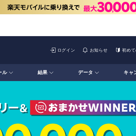
ログイン
お知らせ
初めて
ール
結果
データ
キャ