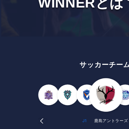
WINNERとは
お客様にはご不便をお掛けいたしま
サッカーチー
J1
鹿島アントラーズ