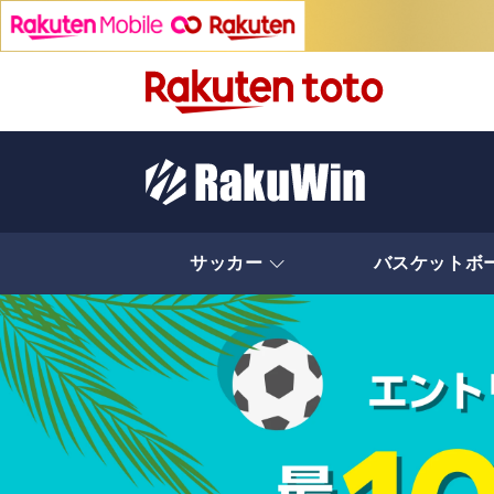
サッカー
バスケットボ