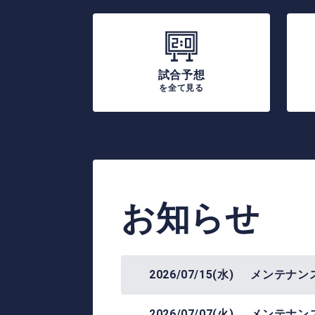
試合予想
を全て見る
お知らせ
2026/07/15(水)
メンテナン
以下の期間でシステムメンテナンス
2026/07/07(火)
メンテナン