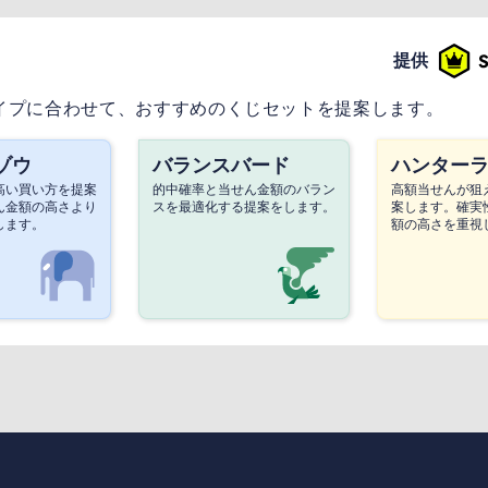
提供
イプに合わせて、おすすめのくじセットを提案します。
ゾウ
バランスバード
ハンター
高い買い方を提案
的中確率と当せん金額のバラン
高額当せんが狙
ん金額の高さより
スを最適化する提案をします。
案します。確実
します。
額の高さを重視