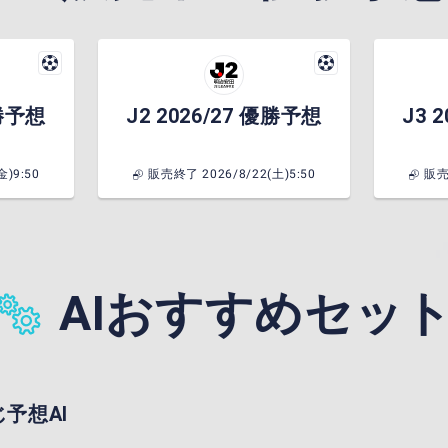
優勝予想
J2 2026/27 優勝予想
J3 
)9:50
販売終了 2026/8/22(土)5:50
販売
AIおすすめセッ
予想AI