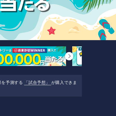
果を予測する
「試合予想」
が購入できま