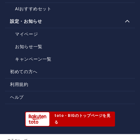
AIおすすめセット
設定・お知らせ
マイページ
お知らせ一覧
キャンペーン一覧
初めての方へ
利用規約
ヘルプ
toto・BIGのトップページを見
る