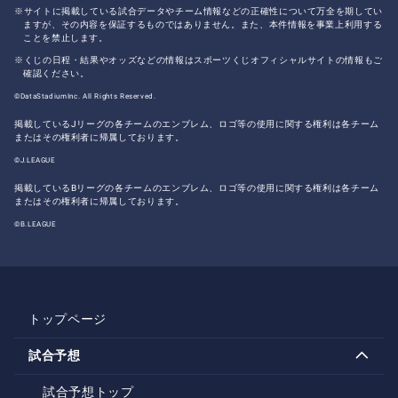
※サイトに掲載している試合データやチーム情報などの正確性について万全を期してい
ますが、その内容を保証するものではありません。また、本件情報を事業上利用する
ことを禁止します。
※くじの日程・結果やオッズなどの情報はスポーツくじオフィシャルサイトの情報もご
確認ください。
©DataStadiumInc. All Rights Reserved.
掲載しているJリーグの各チームのエンブレム、ロゴ等の使用に関する権利は各チーム
またはその権利者に帰属しております。
©J.LEAGUE
掲載しているBリーグの各チームのエンブレム、ロゴ等の使用に関する権利は各チーム
またはその権利者に帰属しております。
©B.LEAGUE
トップページ
試合予想
試合予想トップ